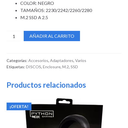
COLOR: NEGRO
TAMAÑOS: 2230/2242/2260/2280
M.2 SSD A 2.5
AÑADIR AL CARRITO
Categorías:
Accesorios
,
Adaptadores
,
Varios
Etiquetas:
DISCOS
,
Enclosure
,
M.2
,
SSD
Productos relacionados
¡OFERTA!