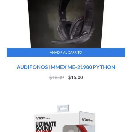
AÑADIR AL CARRITO
AUDIFONOS IMMEX ME-21980 PYTHON
$
18.00
$
15.00