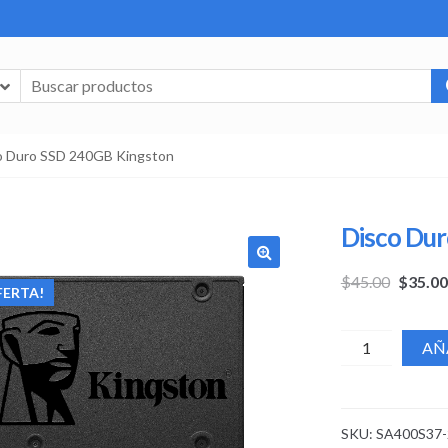
o Duro SSD 240GB Kingston
Disco Du
$
45.00
$
35.00
FERTA!
AÑ
SKU:
SA400S37