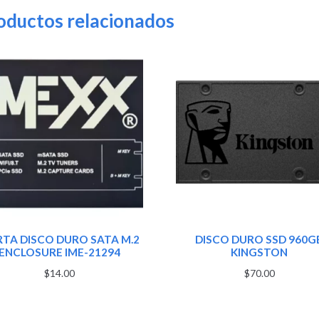
oductos relacionados
TA DISCO DURO SATA M.2
DISCO DURO SSD 960G
ENCLOSURE IME-21294
KINGSTON
$
14.00
$
70.00