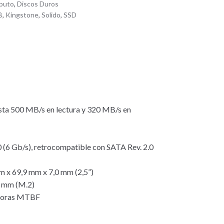
puto
,
Discos Duros
B
,
Kingstone
,
Solido
,
SSD
ta 500 MB/s en lectura y 320 MB/s en
0 (6 Gb/s), retrocompatible con SATA Rev. 2.0
 x 69,9 mm x 7,0 mm (2,5”)
5 mm (M.2)
e horas MTBF