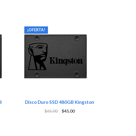
¡OFERTA!
B
Disco Duro SSD 480GB Kingston
$
65.00
$
45.00