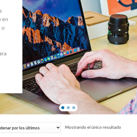
s
é en
o o
ara
Mostrando el único resultado