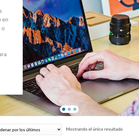
s
é en
o o
ara
Mostrando el único resultado