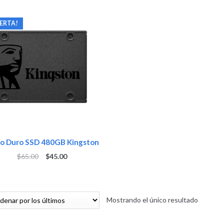
ERTA!
co Duro SSD 480GB Kingston
$
65.00
$
45.00
Mostrando el único resultado