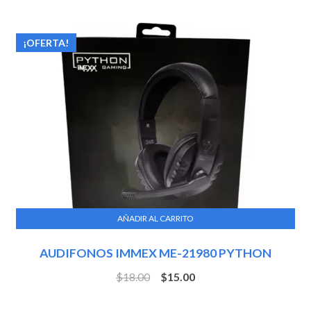
¡OFERTA!
AÑADIR AL CARRITO
AUDIFONOS IMMEX ME-21980 PYTHON
$
18.00
$
15.00