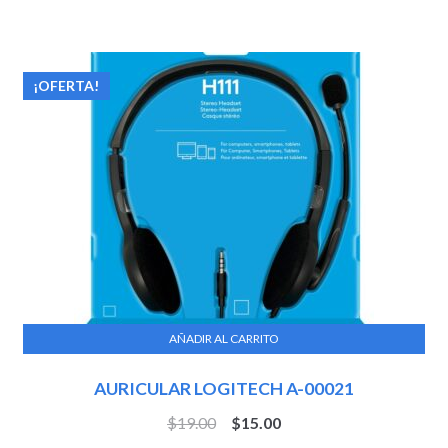
¡OFERTA!
AÑADIR AL CARRITO
AURICULAR LOGITECH A-00021
$
19.00
$
15.00