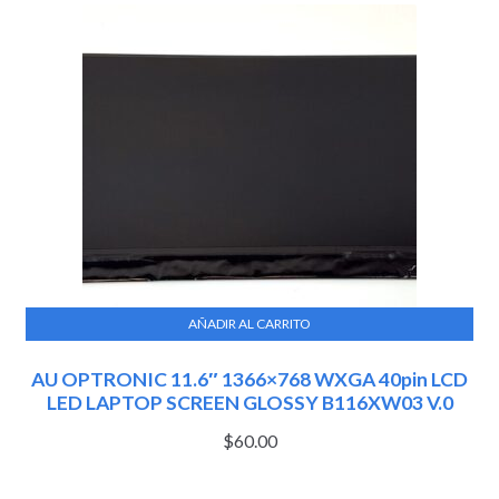
AÑADIR AL CARRITO
AU OPTRONIC 11.6″ 1366×768 WXGA 40pin LCD
LED LAPTOP SCREEN GLOSSY B116XW03 V.0
$
60.00